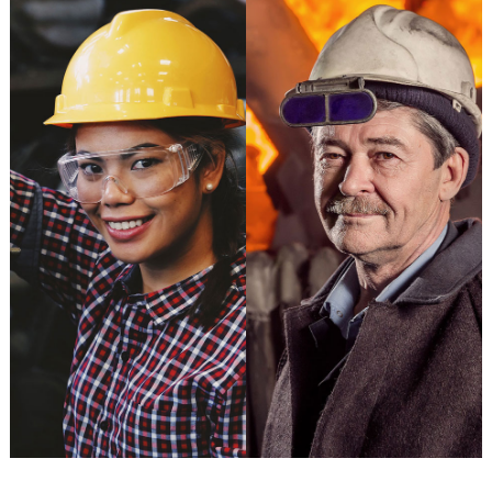
Martha Sainz
Richard Musk
ouvrier métallurgiste
ouvrier métallurgiste