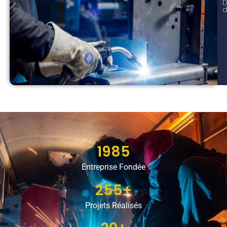
d
1985
Entreprise Fondée
255+
Projets Réalisés