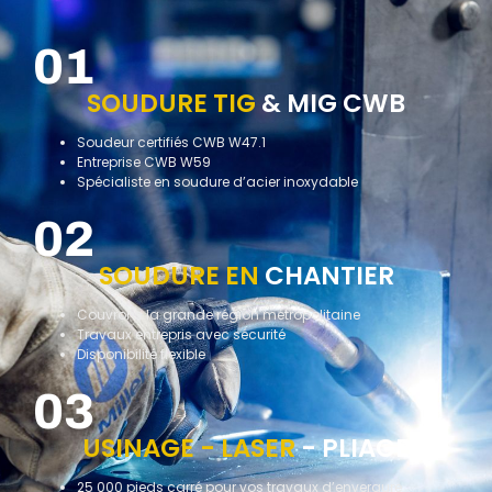
01
SOUDURE TIG
& MIG CWB
Soudeur certifiés CWB W47.1
Entreprise CWB W59
Spécialiste en soudure d’acier inoxydable
02
SOUDURE EN
CHANTIER
Couvrons la grande région métropolitaine
Travaux entrepris avec sécurité
Disponibilité flexible
03
USINAGE - LASER
- PLIAGE
25 000 pieds carré pour vos travaux d’envergure