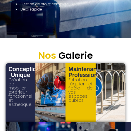
Gestion de projet complète
Délai rapide
Nos
Galerie
Conception
Maintenance
Unique
Professionnelle
Création
Entretien
de
régulier et
mobilier
fiable de
extérieur
vos
fonctionnel
espaces
et
publics
esthétique.